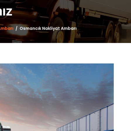
mız
Ambarı
Osmancık Nakliyat Ambarı