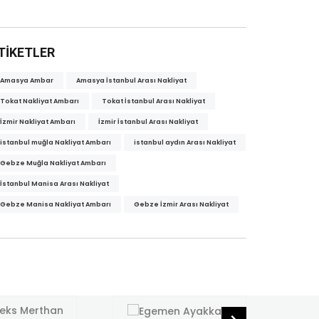
TIKETLER
Amasya Ambar
Amasya İstanbul Arası Nakliyat
Tokat Nakliyat Ambarı
Tokat İstanbul Arası Nakliyat
İzmir Nakliyat Ambarı
İzmir İstanbul Arası Nakliyat
istanbul muğla Nakliyat Ambarı
istanbul aydın Arası Nakliyat
Gebze Muğla Nakliyat Ambarı
İstanbul Manisa Arası Nakliyat
Gebze Manisa Nakliyat Ambarı
Gebze İzmir Arası Nakliyat