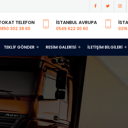
TOKAT TELEFON
İSTANBUL AVRUPA
İST
0850 302 38 60
0549 622 00 60
0216
TEKLIF GÖNDER
RESIM GALERISI
İLETIŞIM BILGILERI